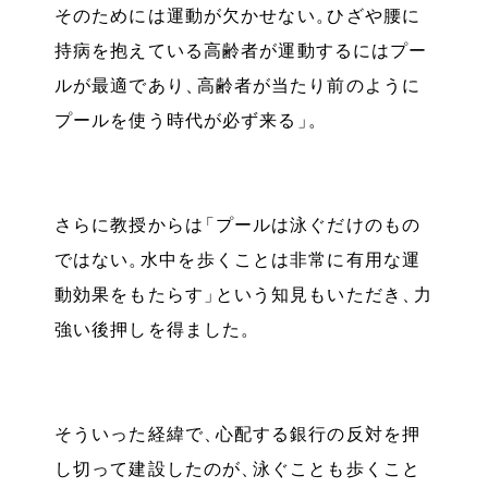
そのためには運動が欠かせない
。
ひざや腰に
持病を抱えている高齢者が運動するにはプー
ルが最適であり
、
高齢者が当たり前のように
プールを使う時代が必ず来る
」
。
さらに教授からは
「
プールは泳ぐだけのもの
ではない
。
水中を歩くことは非常に有用な運
動効果をもたらす
」
という知見もいただき
、
力
強い後押しを得ました
。
そういった経緯で
、
心配する銀行の反対を押
し切って建設したのが
、
泳ぐことも歩くこと