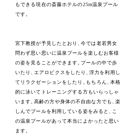
もできる現在の斎藤ホテルの25m温泉プール
です
。
宮下教授が予見したとおり
、
今では老若男女
問わず思い思いに温泉プールを楽しむお客様
の姿を見ることができます
。
プールの中で歩
いたり
、
エアロビクスをしたり
、
浮力を利用し
てリラクゼーションをしたり
。
もちろん
、
本格
的に泳いてトレーニングする方もいらっしゃ
います
。
高齢の方や身体の不自由な方でも
、
楽
しんでプールを利用している姿をみると
、
こ
の温泉プールがあって本当によかったと思い
ます
。