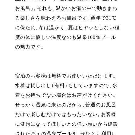
お風呂
」
。
それも
、
温かいお湯の中で動きまわ
る楽しさを味わえるお風呂です
。
通年で31℃
に保たれ
、
冬は温かく
、
夏はヒヤッとしない程
度の体に優しい温度なのも温泉100％プール
の魅力です
。
宿泊のお客様は無料でお使いいただけます
。
水着は貸し出し
（
有料
）
もしていますので
、
水
着をお持ちでない場合はお声がけください
。
せっかく温泉に来たのだから
、
普通のお風呂
だけで楽しむだけではもったいない
。
お客様
に健康になってほしいとの強い願いから建設
された25ｍの温泉プールを
、
ぜひとも利用し