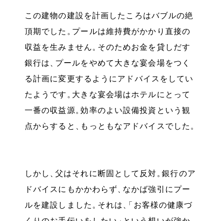
この建物の建設を計画したころはバブルの絶
頂期でした
。
プールは維持費がかかり直接の
収益を生みません
。
そのためお金を貸しだす
銀行は
、
プールをやめて大きな宴会場をつく
る計画に変更するようにアドバイスをしてい
たようです
。
大きな宴会場はホテルにとって
一番の収益源
。
効率のよい設備投資という観
点からすると
、
もっともなアドバイスでした
。
しかし
、
父はそれに断固として反対
。
銀行のア
ドバイスにもかかわらず
、
なかば強引にプー
ルを建設しました
。
それは
、
「
お客様の健康づ
くりのお手伝いをしたい
」
という想いが強か