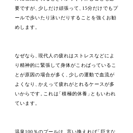
要ですが
、
少しだけ頑張って
、
15分だけでもプ
ールで歩いたり泳いだりすることを強くお勧
めします
。
なぜなら
、
現代人の疲れはストレスなどによ
り精神的に緊張して身体がこわばっているこ
とが原因の場合が多く
、
少しの運動で血流が
よくなり
、
かえって疲れがとれるケースが多
いからです
。
これは
「
積極的休養
」
ともいわれ
ています
。
温泉100％のプールは
、
言い換えれば
「
巨大な