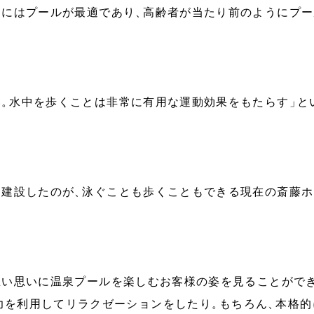
るにはプールが最適であり
、
高齢者が当たり前のようにプー
い
。
水中を歩くことは非常に有用な運動効果をもたらす
」
と
て建設したのが
、
泳ぐことも歩くこともできる現在の斎藤ホ
思い思いに温泉プールを楽しむお客様の姿を見ることがで
力を利用してリラクゼーションをしたり
。
もちろん
、
本格的