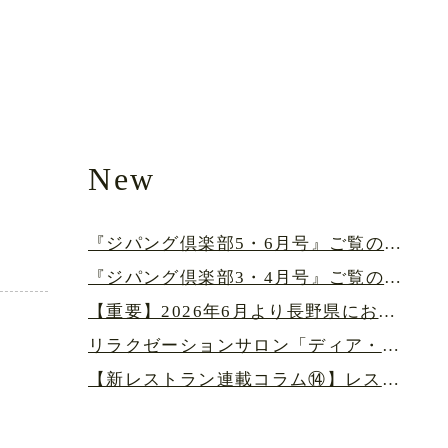
New
『ジパング倶楽部5・6月号』ご覧の皆さまへ
『ジパング倶楽部3・4月号』ご覧の皆さまへ
【重要】2026年6月より長野県における宿泊税が導入されます
リラクゼーションサロン「ディア・ハルム」より重要なお知らせ
【新レストラン連載コラム⑭】レストランに横浜港の地図がある深い理由