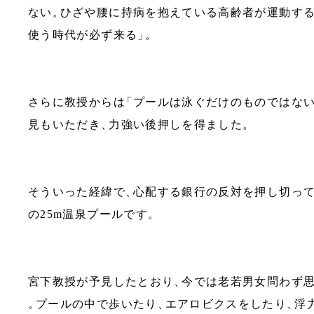
ない
。
ひざや腰に持病を抱えている高齢者が運動す
使う時代が必ず来る
」
。
さらに教授からは
「
プールは泳ぐだけのものではな
見もいただき
、
力強い後押しを得ました
。
そういった経緯で
、
心配する銀行の反対を押し切っ
の25m温泉プールです
。
宮下教授が予見したとおり
、
今では老若男女問わず
。
プールの中で歩いたり
、
エアロビクスをしたり
、
浮