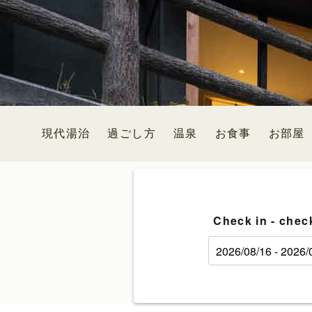
現代湯治
過ごし方
温泉
お食事
お部屋
Check in - chec