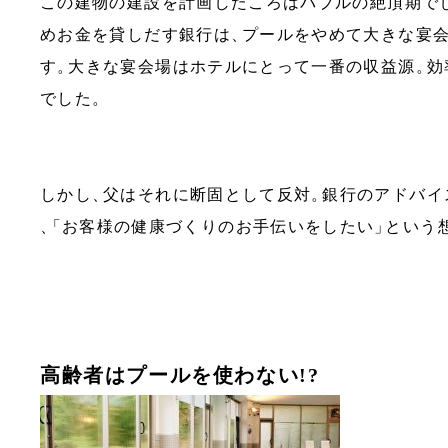
この建物の建設を計画したころはバブルの絶頂期で
めお金を貸しだす銀行は
、
プールをやめて大きな宴
す
。
大きな宴会場はホテルにとって一番の収益源
。
効
でした
。
しかし
、
父はそれに断固として反対
。
銀行のアドバイ
、
「
お客様の健康づくりのお手伝いをしたい
」
という
高齢者はプールを使わない!?