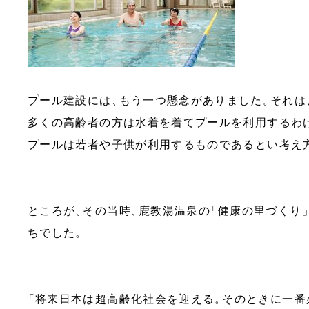
プール建設には
、
もう一つ懸念がありました
。
それは
多くの高齢者の方は水着を着てプールを利用するわ
プールは若者や子供が利用するものであるとい考え
ところが
、
その当時
、
鹿教湯温泉の
「
健康の里づくり
ちでした
。
「
将来日本は超高齢化社会を迎える
。
そのときに一番