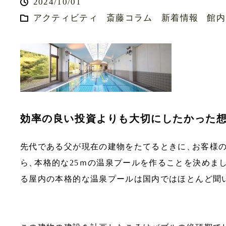
2024/10/01
アクティビティ
斎藤コラム
新着情報
館内
効率の良い投資よりも大切にしたかった
先代である父が現在の建物をたてるときに
、
お客様
ら
、
本格的な25ｍの温泉プールを作ることを決めま
る屋内の本格的な温泉プールは国内ではほとんど聞