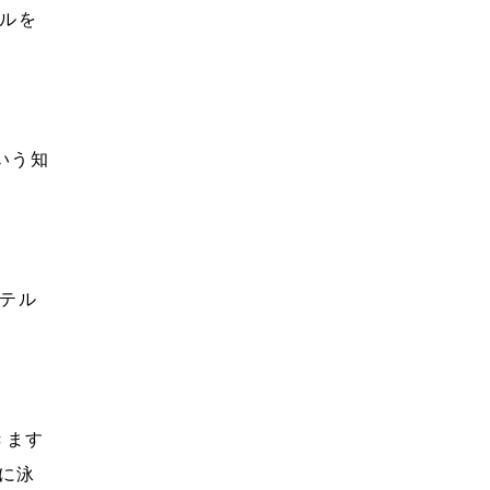
ルを
いう知
テル
きます
に泳