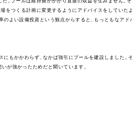
した
。
プールは維持費がかかり直接の収益を生みません
。
そ
会場をつくる計画に変更するようにアドバイスをしていた
率のよい設備投資という観点からすると
、
もっともなアド
スにもかかわらず
、
なかば強引にプールを建設しました
。
想いが強かったためだと聞いています
。