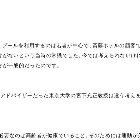
、
プールを利用するのは若者が中心で
、
斎藤ホテルの顧客
けがないという当時の常識でした
。
今では考えられないけ
方が一般的だったのです
。
」
アドバイザーだった東京大学の宮下充正教授は違う考え
必要なのは高齢者が健康でいること
。
そのためには運動が