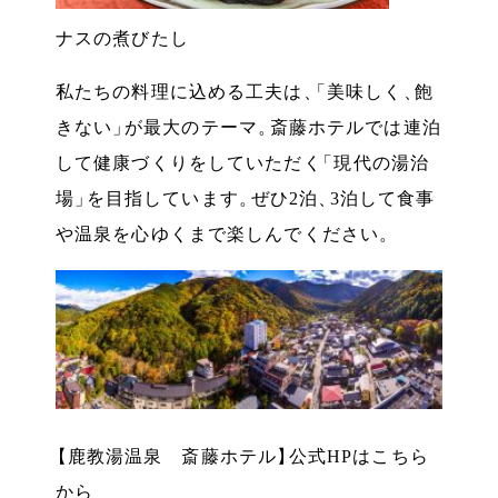
ナスの煮びたし
私たちの料理に込める工夫は
、
「
美味しく
、
飽
きない
」
が最大のテーマ
。
斎藤ホテルでは連泊
して健康づくりをしていただく
「
現代の湯治
場
」
を目指しています
。
ぜひ2泊
、
3泊して食事
や温泉を心ゆくまで楽しんでください
。
【
鹿教湯温泉 斎藤ホテル
】
公式HPはこちら
から