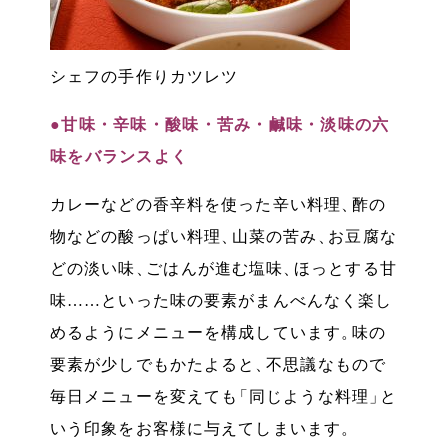
シェフの手作りカツレツ
●甘味・辛味・酸味・苦み・鹹味・淡味の六
味をバランスよく
カレーなどの香辛料を使った辛い料理
、
酢の
物などの酸っぱい料理
、
山菜の苦み
、
お豆腐な
どの淡い味
、
ごはんが進む塩味
、
ほっとする甘
味……といった味の要素がまんべんなく楽し
めるようにメニューを構成しています
。
味の
要素が少しでもかたよると
、
不思議なもので
毎日メニューを変えても
「
同じような料理
」
と
いう印象をお客様に与えてしまいます
。