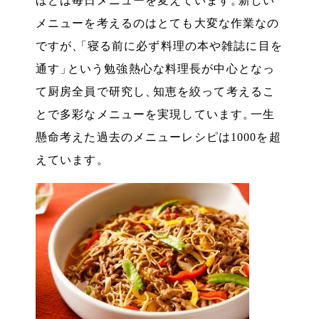
ほどは毎日メニューを変えています
。
新しい
メニューを考えるのはとても大変な作業なの
ですが
、
「
寝る前に必ず料理の本や雑誌に目を
通す
」
という勉強熱心な料理長が中心となっ
て厨房全員で研究し
、
知恵を絞って考えるこ
とで多彩なメニューを実現しています
。
一生
懸命考えた過去のメニューレシピは1000を超
えています
。