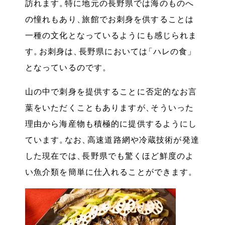
訪れます
。
特に地元の長野県では海のものへ
の憧れもあり
、
旅館でお刺身を供することは
一種の文化となっているようにも感じられま
す
。
お刺身は
、
長野県においては
「
ハレの食
」
となっているのです
。
山の中で刺身を提供することに否定的なお言
葉をいただくこともありますが
、
そういった
理由から海産物も積極的に提供するようにし
ています
。
なお
、
高速道路網や冷蔵技術が発達
した現在では
、
長野県でも驚くほど鮮度のよ
い魚介類を簡単に仕入れることができます
。