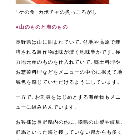
「
ケの食
」
カボチャの煮っころがし
●山のものと海のもの
長野県は山に囲まれていて
、
盆地や高原で栽
培される農作物は味が濃く地味豊かです
。
極
力地元産のものを仕入れていて
、
郷土料理や
お惣菜料理などをメニューの中心に据えて地
域色を感じていただけるようにしています
。
一方で
、
お刺身をはじめとする海産物もメニ
ューに組み込んでいます
。
お客様は長野県内の他に
、
隣県の山梨や岐阜
、
群馬といった海と接していない県からも多く