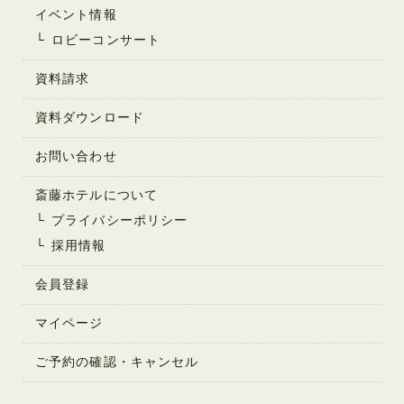
を第三者に開示することは一切ありません。
イベント情報
ロビーコンサート
■個人情報の参照、訂正、抹消
下記「お問合せ先」までご連絡いただくことにより、当ホテ
資料請求
ルが保有するお客様の個人情報の参照や訂正、抹消のご要
望、また、当ホテルからのメール（DM）送付停止を承りま
資料ダウンロード
す。この際は、お客様個人を特定するための情報をお知らせ
いただきます。
お問い合わせ
個人情報の訂正や抹消のご指示を受けたときは、データベー
斎藤ホテルについて
スにアクセスする権限を持つ管理者が適切な処理を行いま
す。
プライバシーポリシー
採用情報
■お問合せ先
会員登録
株式会社 斎藤ホテル
長野県上田市鹿教湯温泉1387-2
マイページ
TEL：0120-311-079
FAX：0268-45-3540
ご予約の確認・キャンセル
E-mail：saito@saito-hotel.co.jp