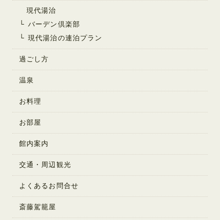
■個人情報の利用目的
現代湯治
お客様の個人情報は、次の目的のために利用させていただき
バーデン倶楽部
ます。
現代湯治の連泊プラン
・当ホテルが予約・宿泊にかかわる業務を遂行するため。
・パンフレット、ダイレクトメール等の当ホテルからのご案
過ごし方
内やご連絡をするため。
温泉
・お客様からのお問合せがあった際、関連する内容を照会
し、お答えするため。
お料理
■個人情報の保護
お部屋
お客様がご宿泊時に記入していただく個人情報及び、当ウェ
ブサイトのサービスを利用されるときにご提供いただく個人
館内案内
情報は、データベース管理者およびその情報を必要とする業
務に携わるスタッフが責任をもって取り扱い、漏洩、改ざ
交通・周辺観光
ん、不正使用から保護すべく厳重に管理しております。
よくあるお問合せ
また、これらの管理者や業務スタッフが、お客様の個人情報
を、上記「個人情報の利用目的」に挙げる目的以外に利用し
斎藤駕籠屋
たり、お客様のご承諾がない限りご提供いただいた個人情報