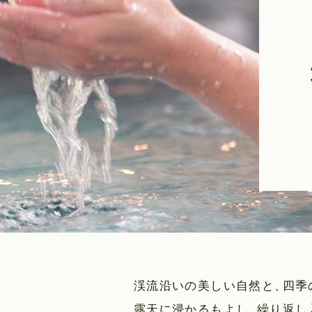
渓流沿いの美しい自然と
、
四季
露天に浸かるもよし
、
繰り返し