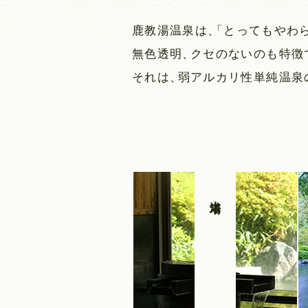
鹿教湯温泉は
、
「
とってもやわ
無色透明
、
クセのないのも特徴
それは
、
弱アルカリ性単純温泉
大浴場