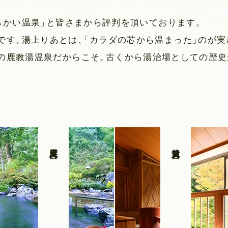
らかい温泉
」
と皆さまから評判を頂いております
。
です
。
湯上りあとは
、
「
カラダの芯から温まった
」
のが実
の鹿教湯温泉だからこそ
。
古くから湯治場としての歴史
露天風呂
貸切風呂