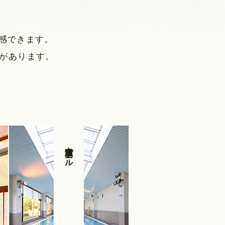
感できます
。
があります
。
室内温泉プール