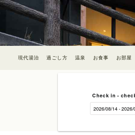
現代湯治
過ごし方
温泉
お食事
お部屋
Check in - chec