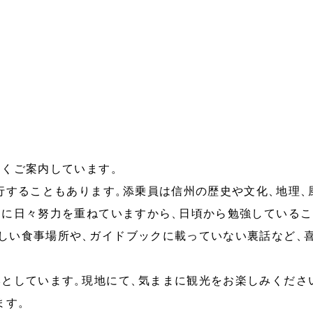
しくご案内しています
。
行することもあります
。
添乗員は信州の歴史や文化
、
地理
、
うに日々努力を重ねていますから
、
日頃から勉強しているこ
しい食事場所や
、
ガイドブックに載っていない裏話など
、
本としています
。
現地にて
、
気ままに観光をお楽しみくださ
ます
。