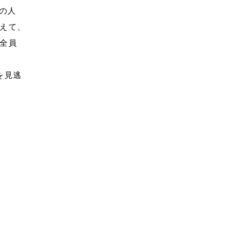
の人
えて
、
全員
を見逃