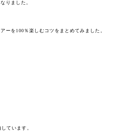
になりました
。
ツアーを100％楽しむコツをまとめてみました
。
内しています
。