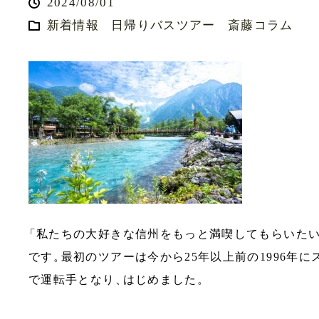
2024/08/01
新着情報
日帰りバスツアー
斎藤コラム
「
私たちの大好きな信州をもっと満喫してもらいた
です
。
最初のツアーは今から25年以上前の1996年に
で運転手となり
、
はじめました
。