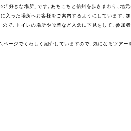
フの
「
好きな場所
」
です
。
あちこちと信州を歩きまわり
、
地元
気に入った場所へお客様をご案内するようにしています
。
加
すので
、
トイレの場所や段差など入念に下見をして
、
参加者
ムページでくわしく紹介していますので
、
気になるツアー