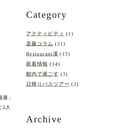
Category
アクティビティ
(1)
斎藤コラム
(21)
Restaurant溪
(15)
新着情報
(34)
館内で過ごす
(3)
日帰りバスツアー
(2)
籠屋
」
と2人
Archive