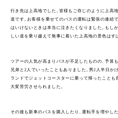
行き先は上高地でした
。
皆様もご存じのように上高
道です
。
お客様を乗せてのバスの運転は緊張の連続
はいけないときは本当に泣きたくなりました
。
もし
しい道を乗り越えて無事に着いた上高地の景色はす
ツアーの人気が高まりバスが不足したものの
、
予算
兄弟と2人でいったこともありました
。
男2人半日か
ランドでジェットコースターに乗って帰ったことも
大変苦労させられました
。
その後も新車のバスを購入したり
、
運転手を増やし