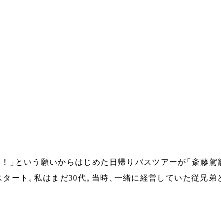
い！
」
という願いからはじめた日帰りバスツアーが
「
斎藤駕
スタート
。
私はまだ30代
。
当時
、
一緒に経営していた従兄弟