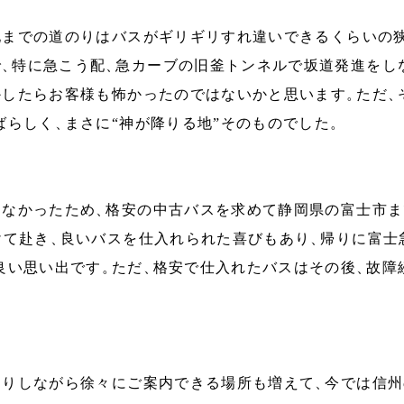
地までの道のりはバスがギリギリすれ違いできるくらいの
で
、
特に急こう配
、
急カーブの旧釜トンネルで坂道発進をし
かしたらお客様も怖かったのではないかと思います
。
ただ
、
ばらしく
、
まさに“神が降りる地”そのものでした
。
もなかったため
、
格安の中古バスを求めて静岡県の富士市ま
けて赴き
、
良いバスを仕入れられた喜びもあり
、
帰りに富士
良い思い出です
。
ただ
、
格安で仕入れたバスはその後
、
故障
たりしながら徐々にご案内できる場所も増えて
、
今では信州