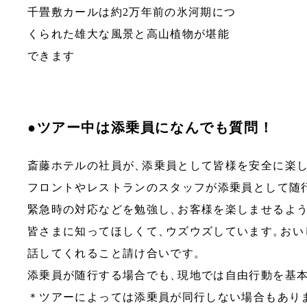
千畳敷カールは約2万年前の氷河期につ
くられた雄大な風景と高山植物が堪能
できます
●ツアー中は添乗員になんでも質問！
斎藤ホテルの社員が
、
添乗員として皆様を安全に楽
フロントやレストランのスタッフが添乗員として随
緊急時の対応などを勉強し
、
お客様を楽しませるよ
皆さまに知ってほしくて
、
ウズウズしています
。
おい
話してくれること請け合いです
。
添乗員が随行する場合でも
、
現地では自由行動を基
＊ツアーによっては添乗員が同行しない場合もあり