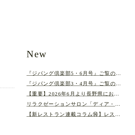
New
『ジパング倶楽部5・6月号』ご覧の皆さまへ
『ジパング倶楽部3・4月号』ご覧の皆さまへ
【重要】2026年6月より長野県における宿泊税が導入されます
リラクゼーションサロン「ディア・ハルム」より重要なお知らせ
【新レストラン連載コラム⑭】レストランに横浜港の地図がある深い理由